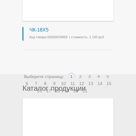
ЧК-18Х5
Код товара:00000034859 | стоимость: 1 100 руб
1
2
3
4
5
Выберите страницу:
6
7
8
9
10
11
12
13
14
15
Каталог продукции
16
17
18
19
20
21