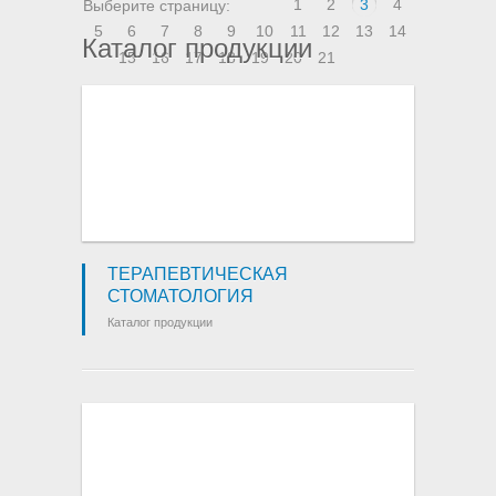
1
2
3
4
Выберите страницу:
5
6
7
8
9
10
11
12
13
14
Каталог продукции
15
16
17
18
19
20
21
ТЕРАПЕВТИЧЕСКАЯ
СТОМАТОЛОГИЯ
Каталог продукции